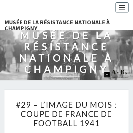
Togg
navig
MUSÉE DE LA RÉSISTANCE NATIONALE À
CHAMPIGNY
MUSÉE DE LA
RÉSISTANCE
NATIONALE À
CHAMPIGNY
#29
#29 – L’IMAGE DU MOIS :
–
COUPE DE FRANCE DE
L’IMAGE
FOOTBALL 1941
DU
MOIS :