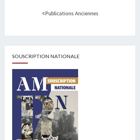
Navigation
au
Publications Anciennes
sein
des
articles
SOUSCRIPTION NATIONALE