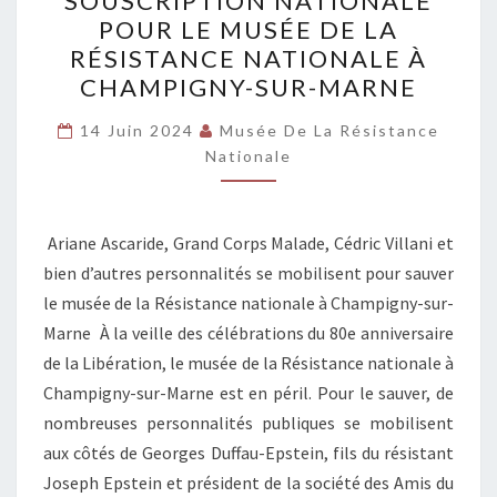
SOUSCRIPTION NATIONALE
NATIONALE
POUR LE MUSÉE DE LA
POUR
RÉSISTANCE NATIONALE À
LE
CHAMPIGNY-SUR-MARNE
MUSÉE
DE
14 Juin 2024
Musée De La Résistance
Nationale
LA
RÉSISTANCE
NATIONALE
Ariane Ascaride, Grand Corps Malade, Cédric Villani et
À
bien d’autres personnalités se mobilisent pour sauver
CHAMPIGNY-
le musée de la Résistance nationale à Champigny-sur-
SUR-
Marne À la veille des célébrations du 80e anniversaire
MARNE
de la Libération, le musée de la Résistance nationale à
Champigny-sur-Marne est en péril. Pour le sauver, de
nombreuses personnalités publiques se mobilisent
aux côtés de Georges Duffau-Epstein, fils du résistant
Joseph Epstein et président de la société des Amis du