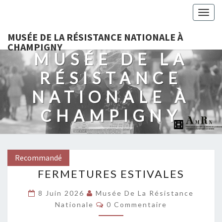
Togg
navig
MUSÉE DE LA RÉSISTANCE NATIONALE À
CHAMPIGNY
MUSÉE DE LA
RÉSISTANCE
NATIONALE À
CHAMPIGNY
Recommandé
Recommandé
Recommandé
Recommandé
Recommandé
Recommandé
Recommandé
Recommandé
Recommandé
Recommandé
Recommandé
Recommandé
Recommandé
Recommandé
Recommandé
Recommandé
Recommandé
Recommandé
FERMETURES
FERMETURES ESTIVALES
ESTIVALES
8 Juin 2026
Musée De La Résistance
Commentaires
Nationale
0 Commentaire