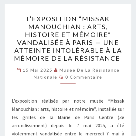
L’EXPOSITION
L’EXPOSITION “MISSAK
“MISSAK
MANOUCHIAN : ARTS,
MANOUCHIAN :
HISTOIRE ET MÉMOIRE”
ARTS,
VANDALISÉE À PARIS — UNE
HISTOIRE
ATTEINTE INTOLÉRABLE À LA
ET
MÉMOIRE DE LA RÉSISTANCE
MÉMOIRE”
VANDALISÉE
15 Mai 2025
Musée De La Résistance
Commentaires
Nationale
0 Commentaire
À
PARIS
—
L’exposition réalisée par notre musée “Missak
UNE
Manouchian : arts, histoire et mémoire”, installée sur
ATTEINTE
les grilles de la Mairie de Paris Centre (3e
INTOLÉRABLE
arrondissement) depuis le 7 mai 2025, a été
À
violemment vandalisée entre le mercredi 7 mai à
LA