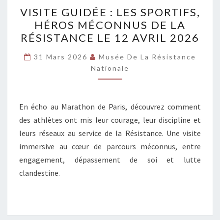
VISITE
VISITE GUIDÉE : LES SPORTIFS,
GUIDÉE :
HÉROS MÉCONNUS DE LA
LES
RÉSISTANCE LE 12 AVRIL 2026
SPORTIFS,
HÉROS
31 Mars 2026
Musée De La Résistance
MÉCONNUS
Nationale
DE
LA
En écho au Marathon de Paris, découvrez comment
RÉSISTANCE
des athlètes ont mis leur courage, leur discipline et
LE
leurs réseaux au service de la Résistance. Une visite
12
immersive au cœur de parcours méconnus, entre
AVRIL
engagement, dépassement de soi et lutte
2026
clandestine.