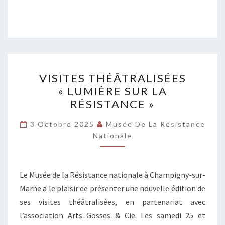
VISITES
VISITES THÉÂTRALISÉES
THÉÂTRALISÉES
« LUMIÈRE SUR LA
« LUMIÈRE
RÉSISTANCE »
SUR
LA
3 Octobre 2025
Musée De La Résistance
RÉSISTANCE »
Nationale
Le Musée de la Résistance nationale à Champigny-sur-
Marne a le plaisir de présenter une nouvelle édition de
ses visites théâtralisées, en partenariat avec
l’association Arts Gosses & Cie. Les samedi 25 et