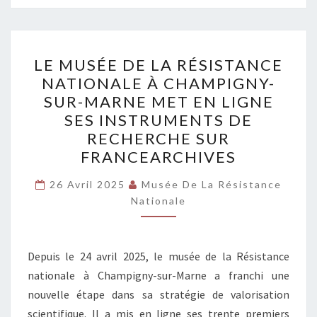
LE
LE MUSÉE DE LA RÉSISTANCE
MUSÉE
NATIONALE À CHAMPIGNY-
DE
SUR-MARNE MET EN LIGNE
LA
SES INSTRUMENTS DE
RÉSISTANCE
RECHERCHE SUR
NATIONALE
FRANCEARCHIVES
À
CHAMPIGNY-
26 Avril 2025
Musée De La Résistance
Nationale
SUR-
MARNE
MET
Depuis le 24 avril 2025, le musée de la Résistance
EN
nationale à Champigny-sur-Marne a franchi une
LIGNE
nouvelle étape dans sa stratégie de valorisation
SES
scientifique. Il a mis en ligne ses trente premiers