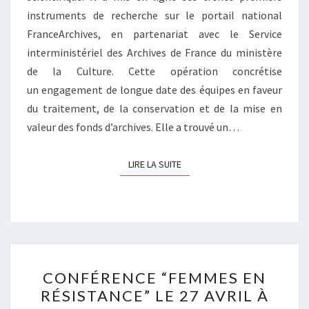
INSTRUMENTS
instruments de recherche sur le portail national
DE
FranceArchives, en partenariat avec le Service
RECHERCHE
interministériel des Archives de France du ministère
SUR
de la Culture. Cette opération concrétise
FRANCEARCHIVES
un engagement de longue date des équipes en faveur
du traitement, de la conservation et de la mise en
valeur des fonds d’archives. Elle a trouvé un…
LIRE LA SUITE
LIRE LA SUITE
CONFÉRENCE
CONFÉRENCE “FEMMES EN
“FEMMES
RÉSISTANCE” LE 27 AVRIL À
EN