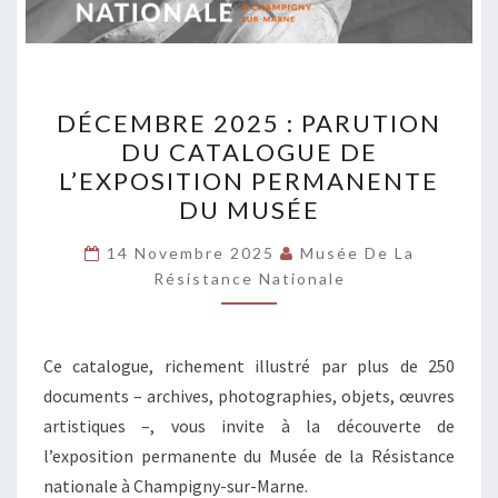
DÉCEMBRE
DÉCEMBRE 2025 : PARUTION
2025 :
DU CATALOGUE DE
PARUTION
L’EXPOSITION PERMANENTE
DU
DU MUSÉE
CATALOGUE
DE
14 Novembre 2025
Musée De La
Résistance Nationale
L’EXPOSITION
PERMANENTE
DU
Ce catalogue, richement illustré par plus de 250
MUSÉE
documents – archives, photographies, objets, œuvres
artistiques –, vous invite à la découverte de
l’exposition permanente du Musée de la Résistance
nationale à Champigny-sur-Marne.