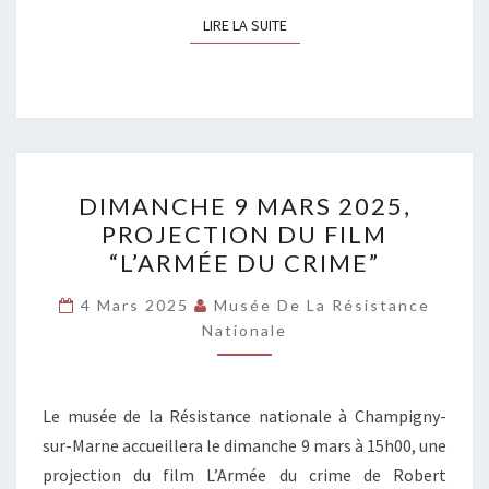
LIRE LA SUITE
LIRE LA SUITE
DIMANCHE
DIMANCHE 9 MARS 2025,
9
PROJECTION DU FILM
MARS
“L’ARMÉE DU CRIME”
2025,
PROJECTION
4 Mars 2025
Musée De La Résistance
DU
Nationale
FILM
“L’ARMÉE
Le musée de la Résistance nationale à Champigny-
DU
sur-Marne accueillera le dimanche 9 mars à 15h00, une
CRIME”
projection du film L’Armée du crime de Robert