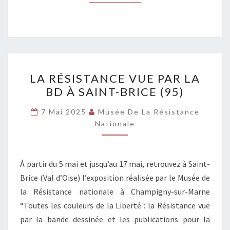
LA
LA RÉSISTANCE VUE PAR LA
RÉSISTANCE
BD À SAINT-BRICE (95)
VUE
PAR
7 Mai 2025
Musée De La Résistance
LA
Nationale
BD
À
À partir du 5 mai et jusqu’au 17 mai, retrouvez à Saint-
SAINT-
Brice (Val d’Oise) l’exposition réalisée par le Musée de
BRICE
la Résistance nationale à Champigny-sur-Marne
(95)
“Toutes les couleurs de la Liberté : la Résistance vue
par la bande dessinée et les publications pour la