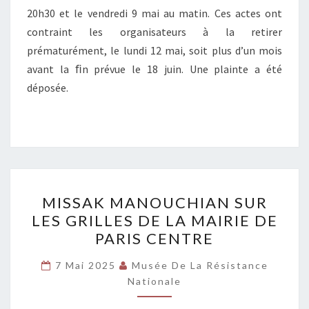
20h30 et le vendredi 9 mai au matin. Ces actes ont
MÉMOIRE
contraint les organisateurs à la retirer
DE
prématurément, le lundi 12 mai, soit plus d’un mois
LA
avant la ﬁn prévue le 18 juin. Une plainte a été
RÉSISTANCE
déposée.
MISSAK
MISSAK MANOUCHIAN SUR
MANOUCHIAN
LES GRILLES DE LA MAIRIE DE
SUR
PARIS CENTRE
LES
GRILLES
7 Mai 2025
Musée De La Résistance
DE
Nationale
LA