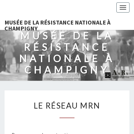
Togg
navig
MUSÉE DE LA RÉSISTANCE NATIONALE À
CHAMPIGNY
MUSÉE DE LA
RÉSISTANCE
NATIONALE À
CHAMPIGNY
LE
LE RÉSEAU MRN
RÉSEAU
MRN