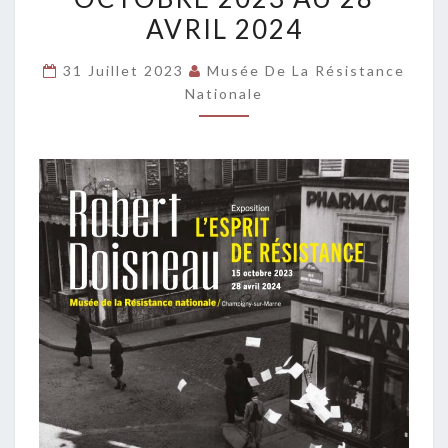
DE
AVRIL 2024
RÉSISTANCE”
DU
31 Juillet 2023
Musée De La Résistance
Nationale
15
OCTOBRE
2023
AU
28
AVRIL
2024