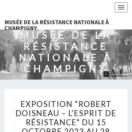
Togg
navig
MUSÉE DE LA RÉSISTANCE NATIONALE À
CHAMPIGNY
MUSÉE DE LA
RÉSISTANCE
NATIONALE À
CHAMPIGNY
EXPOSITION
EXPOSITION “ROBERT
“ROBERT
DOISNEAU – L’ESPRIT DE
DOISNEAU
RÉSISTANCE” DU 15
–
L’ESPRIT
OCTOBRE 2023 AU 28