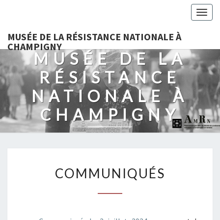
Togg
navig
MUSÉE DE LA RÉSISTANCE NATIONALE À
CHAMPIGNY
MUSÉE DE LA
RÉSISTANCE
NATIONALE À
CHAMPIGNY
COMMUNIQUÉS
COMMUNIQUÉS