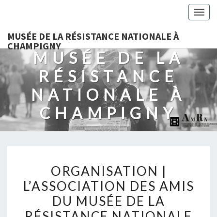
Togg
navig
MUSÉE DE LA RÉSISTANCE NATIONALE À
CHAMPIGNY
MUSÉE DE LA
RÉSISTANCE
NATIONALE À
CHAMPIGNY
ORGANISATION
ORGANISATION |
|
L’ASSOCIATION DES AMIS
L’ASSOCIATION
DU MUSÉE DE LA
DES
AMIS
RÉSISTANCE NATIONALE