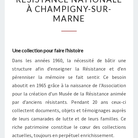
DU
À CHAMPIGNY-SUR-
MUSÉE
MARNE
DE
LA
RÉSISTANCE
NATIONALE
Une collection pour faire l’histoire
À
Dans les années 1960, la nécessité de bâtir une
CHAMPIGNY-
structure afin d’enseigner la Résistance et d’en
SUR-
pérenniser la mémoire se fait sentir. Ce besoin
MARNE
aboutit en 1965 grâce à la naissance de l’Association
pour la création d’un Musée de la Résistance animée
par d’anciens résistants. Pendant 20 ans ceux-ci
collectent documents, objets et témoignages auprès
de leurs camarades de lutte et de leurs familles. Ce
riche patrimoine constitue le cœur des collections
actuelles, toujours en perpétuel enrichissement.