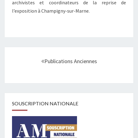
archivistes et coordinateurs de la reprise de
FRANCE
l’exposition à Champigny-sur-Marne.
MUSIQUE
Navigation
au
Publications Anciennes
sein
des
articles
SOUSCRIPTION NATIONALE