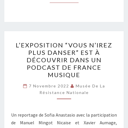
L’EXPOSITION
L’EXPOSITION “VOUS N’IREZ
“VOUS
PLUS DANSER” EST À
N’IREZ
DÉCOUVRIR DANS UN
PLUS
PODCAST DE FRANCE
DANSER”
MUSIQUE
EST
À
7 Novembre 2022
Musée De La
Résistance Nationale
DÉCOUVRIR
DANS
UN
Un reportage de Sofia Anastasio avec la participation
PODCAST
de Manuel Mingot Nicaise et Xavier Aumage,
DE