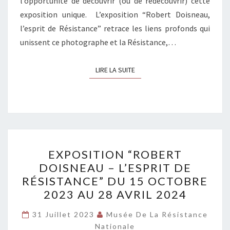
l’opportunité de découvrir (ou de redécouvrir) cette
exposition unique. L’exposition “Robert Doisneau,
l’esprit de Résistance” retrace les liens profonds qui
unissent ce photographe et la Résistance,…
LIRE LA SUITE
LIRE LA SUITE
EXPOSITION
EXPOSITION “ROBERT
“ROBERT
DOISNEAU – L’ESPRIT DE
DOISNEAU
RÉSISTANCE” DU 15 OCTOBRE
–
2023 AU 28 AVRIL 2024
L’ESPRIT
DE
31 Juillet 2023
Musée De La Résistance
Nationale
RÉSISTANCE”