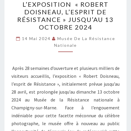
L’EXPOSITION « ROBERT
L’EXPOSITION
DOISNEAU, L’ESPRIT DE
« ROBERT
RÉSISTANCE » JUSQU’AU 13
DOISNEAU,
OCTOBRE 2024
L’ESPRIT
DE
14 Mai 2024
Musée De La Résistance
Nationale
RÉSISTANCE » JUSQU’AU
13
OCTOBRE
Après 28 semaines d’ouverture et plusieurs milliers de
2024
visiteurs accueillis, l’exposition « Robert Doisneau,
l’esprit de Résistance », initialement prévue jusqu’au
28 avril, est prolongée jusqu’au dimanche 13 octobre
2024 au Musée de la Résistance nationale à
Champigny-sur-Marne. Face à l’engouement
indéniable pour cette facette méconnue du célèbre
photographe, le musée offre à nouveau au public