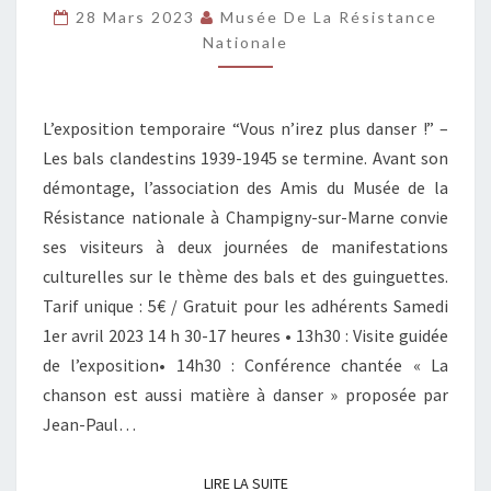
DE
28 Mars 2023
Musée De La Résistance
Nationale
L’EXPOSITION
“VOUS
N’IREZ
L’exposition temporaire “Vous n’irez plus danser !” –
PLUS
Les bals clandestins 1939-1945 se termine. Avant son
DANSER”
démontage, l’association des Amis du Musée de la
LES
Résistance nationale à Champigny-sur-Marne convie
1ER
ses visiteurs à deux journées de manifestations
ET
culturelles sur le thème des bals et des guinguettes.
2
Tarif unique : 5€ / Gratuit pour les adhérents Samedi
AVRIL
1er avril 2023 14 h 30-17 heures • 13h30 : Visite guidée
2023
de l’exposition• 14h30 : Conférence chantée « La
chanson est aussi matière à danser » proposée par
Jean-Paul…
LIRE LA SUITE
LIRE LA SUITE