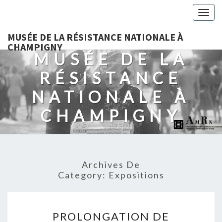
Togg
navig
MUSÉE DE LA RÉSISTANCE NATIONALE À
CHAMPIGNY
MUSÉE DE LA
RÉSISTANCE
NATIONALE À
CHAMPIGNY
Archives De
Category:
Expositions
PROLONGATION
PROLONGATION DE
DE