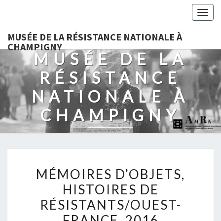
Togg
navig
MUSÉE DE LA RÉSISTANCE NATIONALE À
CHAMPIGNY
MUSÉE DE LA
RÉSISTANCE
NATIONALE À
CHAMPIGNY
MÉMOIRES
MÉMOIRES D’OBJETS,
D’OBJETS,
HISTOIRES DE
HISTOIRES
RÉSISTANTS/OUEST-
DE
RÉSISTANTS/OUEST-
FRANCE, 2016