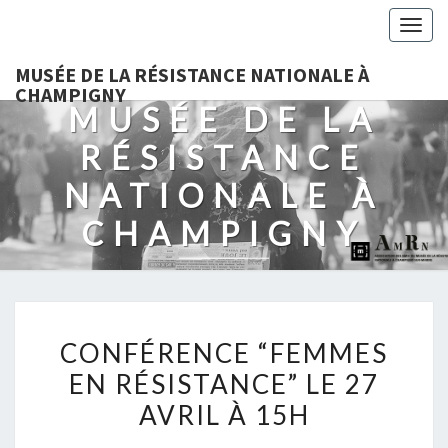
Togg
navig
MUSÉE DE LA RÉSISTANCE NATIONALE À
CHAMPIGNY
MUSÉE DE LA
RÉSISTANCE
NATIONALE À
CHAMPIGNY
CONFÉRENCE
CONFÉRENCE “FEMMES
“FEMMES
EN RÉSISTANCE” LE 27
EN
AVRIL À 15H
RÉSISTANCE”
LE