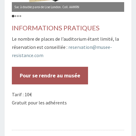
Sac à double paroi de Lise London. Coll. AAMRN
Photog
INFORMATIONS PRATIQUES
Le nombre de places de l’auditorium étant limité, la
réservation est conseillée :
reservation@musee-
resistance.com
Pour se rendre au musée
Tarif : 10€
Gratuit pour les adhérents