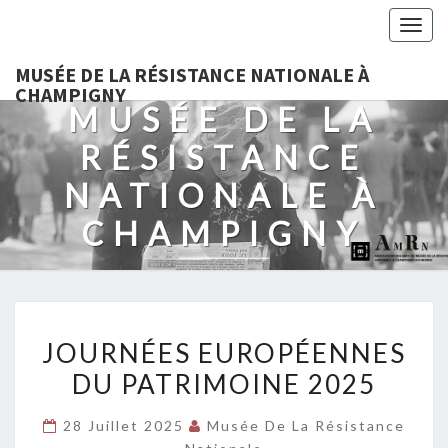
Togg
navig
MUSÉE DE LA RÉSISTANCE NATIONALE À
CHAMPIGNY
MUSÉE DE LA
RÉSISTANCE
NATIONALE À
CHAMPIGNY
JOURNÉES
JOURNÉES EUROPÉENNES
EUROPÉENNES
DU PATRIMOINE 2025
DU
PATRIMOINE
28 Juillet 2025
Musée De La Résistance
2025