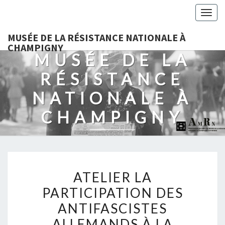
Togg
navig
MUSÉE DE LA RÉSISTANCE NATIONALE À
CHAMPIGNY
MUSÉE DE LA
RÉSISTANCE
NATIONALE À
CHAMPIGNY
ATELIER
ATELIER LA
LA
PARTICIPATION DES
PARTICIPATION
ANTIFASCISTES
DES
ANTIFASCISTES
ALLEMANDS À LA