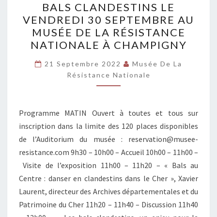
BALS CLANDESTINS LE
SUR
VENDREDI 30 SEPTEMBRE AU
LES
MUSÉE DE LA RÉSISTANCE
BALS
NATIONALE À CHAMPIGNY
CLANDESTINS
LE
21 Septembre 2022
Musée De La
Résistance Nationale
VENDREDI
30
SEPTEMBRE
Programme MATIN Ouvert à toutes et tous sur
AU
inscription dans la limite des 120 places disponibles
MUSÉE
de l’Auditorium du musée : reservation@musee-
DE
resistance.com 9h30 – 10h00 – Accueil 10h00 – 11h00 –
LA
Visite de l’exposition 11h00 – 11h20 – « Bals au
RÉSISTANCE
Centre : danser en clandestins dans le Cher », Xavier
NATIONALE
Laurent, directeur des Archives départementales et du
À
Patrimoine du Cher 11h20 – 11h40 – Discussion 11h40
CHAMPIGNY