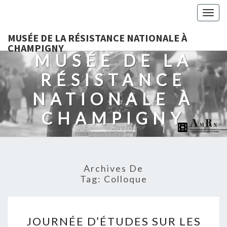
Togg
navig
MUSÉE DE LA RÉSISTANCE NATIONALE À
CHAMPIGNY
MUSÉE DE LA
RÉSISTANCE
NATIONALE À
CHAMPIGNY
Archives De
Tag:
Colloque
JOURNÉE
JOURNÉE D’ÉTUDES SUR LES
D’ÉTUDES