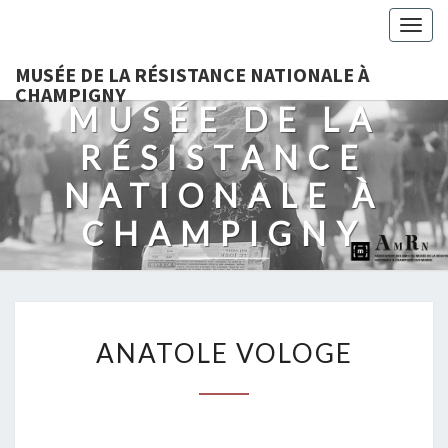
Togg
navig
MUSÉE DE LA RÉSISTANCE NATIONALE À
CHAMPIGNY
MUSÉE DE LA
RÉSISTANCE
NATIONALE À
CHAMPIGNY
ANATOLE
ANATOLE VOLOGE
VOLOGE