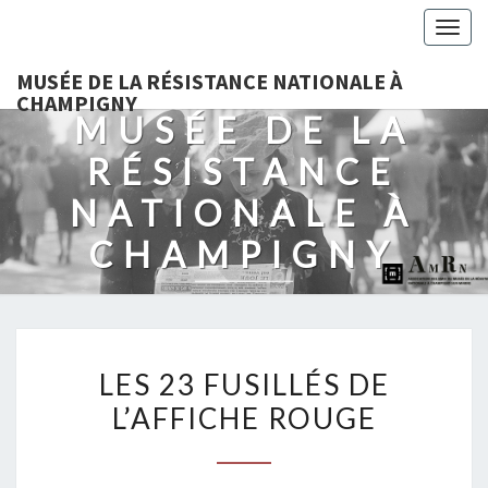
Togg
navig
MUSÉE DE LA RÉSISTANCE NATIONALE À
CHAMPIGNY
MUSÉE DE LA
RÉSISTANCE
NATIONALE À
CHAMPIGNY
LES
LES 23 FUSILLÉS DE
23
L’AFFICHE ROUGE
FUSILLÉS
DE
L’AFFICHE